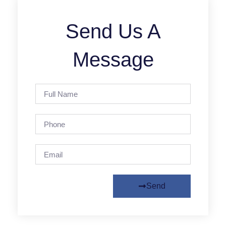
Send Us A
Message
Send