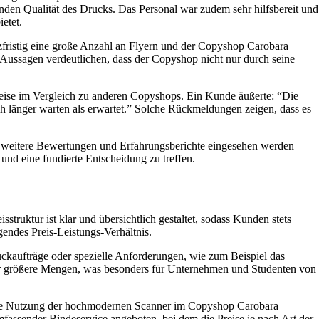
nden Qualität des Drucks. Das Personal war zudem sehr hilfsbereit und
etet.
rzfristig eine große Anzahl an Flyern und der Copyshop Carobara
 Aussagen verdeutlichen, dass der Copyshop nicht nur durch seine
reise im Vergleich zu anderen Copyshops. Ein Kunde äußerte: “Die
ch länger warten als erwartet.” Solche Rückmeldungen zeigen, dass es
en weitere Bewertungen und Erfahrungsberichte eingesehen werden
nd eine fundierte Entscheidung zu treffen.
struktur ist klar und übersichtlich gestaltet, sodass Kunden stets
gendes Preis-Leistungs-Verhältnis.
ckaufträge oder spezielle Anforderungen, wie zum Beispiel das
 für größere Mengen, was besonders für Unternehmen und Studenten von
t. Die Nutzung der hochmodernen Scanner im Copyshop Carobara
umfassender Bindeservice angeboten, bei dem die Preise je nach Art der