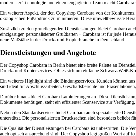
modernster Technologie und einem engagierten Team macht Carobara zu
Ein weiterer Aspekt, der den Copyshop Carobara von der Konkurrenz u
ökologischen Fußabdruck zu minimieren. Diese umweltbewusste Herang
Zusätzlich zu den grundlegenden Dienstleistungen bietet Carobara auc
einzigartiger, personalisierter Grußkarten – Carobara ist für jede He
neue Maßstäbe in der Druck- und Kopierbranche in Deutschland.
Dienstleistungen und Angebote
Der Copyshop Carobara in Berlin bietet eine breite Palette an Dienstl
Druck- und Kopierservices. Ob es sich um einfache Schwarz-Weiß-Kopi
Ein weiteres Highlight sind die Bindungsservices. Kunden können a
sind ideal für Abschlussarbeiten, Geschäftsberichte und Präsentationen, 
Darüber hinaus bietet Carobara Laminierungen an. Diese Dienstleistung
Dokumente benötigen, steht ein effizienter Scanservice zur Verfügung,
Neben den Standardservices bietet Carobara auch spezialisierte Dienst
unterstützt. Die personalisierten Drucksachen sind besonders beliebt 
Die Qualität der Dienstleistungen bei Carobara ist unbestritten. Die V
auch optisch ansprechend sind. Der Copyshop legt großen Wert auf Kun