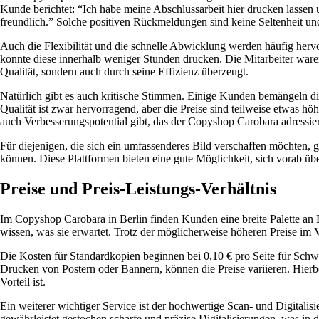
Kunde berichtet: “Ich habe meine Abschlussarbeit hier drucken lassen
freundlich.” Solche positiven Rückmeldungen sind keine Seltenheit und
Auch die Flexibilität und die schnelle Abwicklung werden häufig herv
konnte diese innerhalb weniger Stunden drucken. Die Mitarbeiter ware
Qualität, sondern auch durch seine Effizienz überzeugt.
Natürlich gibt es auch kritische Stimmen. Einige Kunden bemängeln di
Qualität ist zwar hervorragend, aber die Preise sind teilweise etwas 
auch Verbesserungspotential gibt, das der Copyshop Carobara adressie
Für diejenigen, die sich ein umfassenderes Bild verschaffen möchten,
können. Diese Plattformen bieten eine gute Möglichkeit, sich vorab ü
Preise und Preis-Leistungs-Verhältnis
Im Copyshop Carobara in Berlin finden Kunden eine breite Palette an Die
wissen, was sie erwartet. Trotz der möglicherweise höheren Preise im 
Die Kosten für Standardkopien beginnen bei 0,10 € pro Seite für Schw
Drucken von Postern oder Bannern, können die Preise variieren. Hierb
Vorteil ist.
Ein weiterer wichtiger Service ist der hochwertige Scan- und Digital
gewährleistet gestochen scharfe und präzise Digitalisierungen, was in 