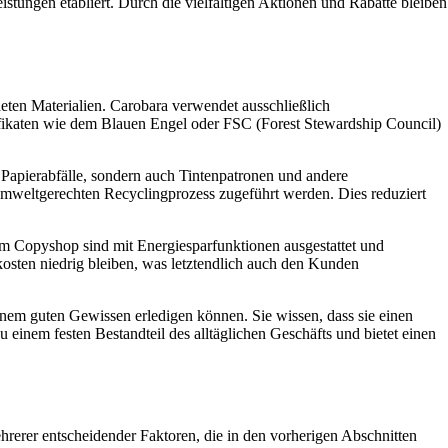
istungen etabliert. Durch die vielfältigen Aktionen und Rabatte bleiben
eten Materialien. Carobara verwendet ausschließlich
tifikaten wie dem Blauen Engel oder FSC (Forest Stewardship Council)
apierabfälle, sondern auch Tintenpatronen und andere
umweltgerechten Recyclingprozess zugeführt werden. Dies reduziert
im Copyshop sind mit Energiesparfunktionen ausgestattet und
kosten niedrig bleiben, was letztendlich auch den Kunden
nem guten Gewissen erledigen können. Sie wissen, dass sie einen
 einem festen Bestandteil des alltäglichen Geschäfts und bietet einen
hrerer entscheidender Faktoren, die in den vorherigen Abschnitten