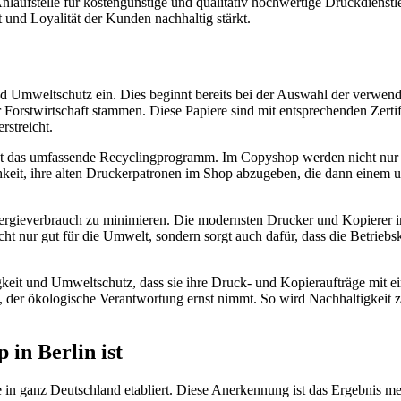
nlaufstelle für kostengünstige und qualitativ hochwertige Druckdienstle
t und Loyalität der Kunden nachhaltig stärkt.
nd Umweltschutz ein. Dies beginnt bereits bei der Auswahl der verwend
er Forstwirtschaft stammen. Diese Papiere sind mit entsprechenden Zer
streicht.
st das umfassende Recyclingprogramm. Im Copyshop werden nicht nur P
hkeit, ihre alten Druckerpatronen im Shop abzugeben, die dann einem 
Energieverbrauch zu minimieren. Die modernsten Drucker und Kopierer 
ht nur gut für die Umwelt, sondern sorgt auch dafür, dass die Betriebs
eit und Umweltschutz, dass sie ihre Druck- und Kopieraufträge mit ei
, der ökologische Verantwortung ernst nimmt. So wird Nachhaltigkeit zu
in Berlin ist
 in ganz Deutschland etabliert. Diese Anerkennung ist das Ergebnis me