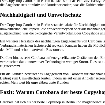
Der Copyshop Carobara in Berlin hat sich somit als eine zuverlässige A
die Angebote stets attraktiv und kundenorientiert, was die Zufriedenhei
Nachhaltigkeit und Umweltschutz
Der Copyshop Carobara in Berlin setzt sich aktiv für Nachhaltigkeit u
umweltfreundliche Papiere, die entweder recycelt oder aus nachhaltig
ausgezeichnet, was die ökologische Verantwortung des Copyshops unter
Ein weiteres Herzstück des nachhaltigen Engagements von Carobara i
Verbrauchsmaterialien fachgerecht recycelt. Kunden haben die Möglic
den Müll und schont wertvolle Ressourcen.
Darüber hinaus setzt Carobara auf energieeffiziente Geräte, um den 
verbrauchen dank innovativer Technologien weniger Strom. Dies ist nic
zugutekommt.
Für die Kunden bedeutet das Engagement von Carobara für Nachhaltigk
Beitrag zum Umweltschutz leisten, indem sie auf einen Anbieter setzen
echten Mehrwert für umweltbewusste Kunden.
Fazit: Warum Carobara der beste Copyshop 
Carobara hat sich als der beste Copyshop in Berlin und möglicherweise