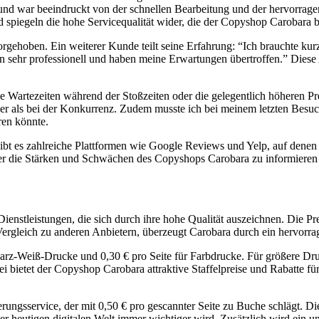
 und war beeindruckt von der schnellen Bearbeitung und der hervorrage
 spiegeln die hohe Servicequalität wider, die der Copyshop Carobara bi
orgehoben. Ein weiterer Kunde teilt seine Erfahrung: “Ich brauchte ku
n sehr professionell und haben meine Erwartungen übertroffen.” Diese
e Wartezeiten während der Stoßzeiten oder die gelegentlich höheren P
höher als bei der Konkurrenz. Zudem musste ich bei meinem letzten Besu
ren könnte.
 gibt es zahlreiche Plattformen wie Google Reviews und Yelp, auf den
ber die Stärken und Schwächen des Copyshops Carobara zu informieren u
nstleistungen, die sich durch ihre hohe Qualität auszeichnen. Die Preis
Vergleich zu anderen Anbietern, überzeugt Carobara durch ein hervorra
arz-Weiß-Drucke und 0,30 € pro Seite für Farbdrucke. Für größere Dru
ei bietet der Copyshop Carobara attraktive Staffelpreise und Rabatte
isierungsservice, der mit 0,50 € pro gescannter Seite zu Buche schläg
der heutigen digitalen Welt immer wichtiger wird. Zusätzlich wird ein 