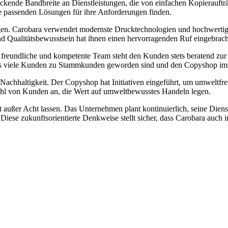
kende Bandbreite an Dienstleistungen, die von einfachen Kopieraufträ
die passenden Lösungen für ihre Anforderungen finden.
tungen. Carobara verwendet modernste Drucktechnologien und hochwertig
nd Qualitätsbewusstsein hat ihnen einen hervorragenden Ruf eingebrach
reundliche und kompetente Team steht den Kunden stets beratend zur Sei
dass viele Kunden zu Stammkunden geworden sind und den Copyshop im
 Nachhaltigkeit. Der Copyshop hat Initiativen eingeführt, um umweltfr
ahl von Kunden an, die Wert auf umweltbewusstes Handeln legen.
t außer Acht lassen. Das Unternehmen plant kontinuierlich, seine Dien
iese zukunftsorientierte Denkweise stellt sicher, dass Carobara auch