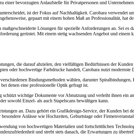
 einer bevorzugten Anlaufstelle für Privatpersonen und Unternehmen 
nterscheidet, ist der Fokus auf Nachhaltigkeit. Carobara verwendet u
ehensweise, gepaart mit einem hohen Maß an Professionalität, hat d
h maßgeschneiderte Lösungen für spezielle Anforderungen an. Sei es d
rausforderung gerüstet. Mit einem stetig wachsenden Angebot und einem
eistungen, die darauf abzielen, den vielfältigen Bedürfnissen der Kund
en oder hochwertige Farbdrucke handelt, Carobara nutzt modernste Dr
us verschiedenen Bindungsmethoden wählen, darunter Spiralbindungen
bei denen eine professionelle Optik gefragt ist.
 schützt wichtige Dokumente vor Abnutzung und verleiht ihnen ein ansp
 der sowohl Einzel- als auch Stapelscans bewältigen kann.
leistungen an. Dazu gehört ein Grafikdesign-Service, der Kunden bei d
für besondere Anlässe wie Hochzeiten, Geburtstage oder Firmenveransta
erwendung von hochwertigen Materialien und fortschrittlichen Technologi
denzufriedenheit und strebt stets danach, die Erwartungen zu übertref