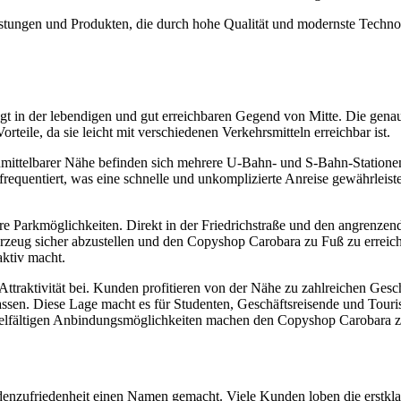
istungen und Produkten, die durch hohe Qualität und modernste Techno
 in der lebendigen und gut erreichbaren Gegend von Mitte. Die genaue 
rteile, da sie leicht mit verschiedenen Verkehrsmitteln erreichbar ist.
nmittelbarer Nähe befinden sich mehrere U-Bahn- und S-Bahn-Stationen
requentiert, was eine schnelle und unkomplizierte Anreise gewährleiste
e Parkmöglichkeiten. Direkt in der Friedrichstraße und den angrenzend
hrzeug sicher abzustellen und den Copyshop Carobara zu Fuß zu erreic
ktiv macht.
Attraktivität bei. Kunden profitieren von der Nähe zu zahlreichen Ges
sen. Diese Lage macht es für Studenten, Geschäftsreisende und Touris
 vielfältigen Anbindungsmöglichkeiten machen den Copyshop Carobara z
nzufriedenheit einen Namen gemacht. Viele Kunden loben die erstklass