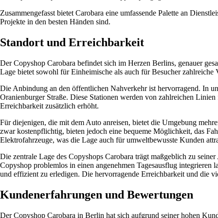
Zusammengefasst bietet Carobara eine umfassende Palette an Dienstle
Projekte in den besten Händen sind.
Standort und Erreichbarkeit
Der Copyshop Carobara befindet sich im Herzen Berlins, genauer gesagt
Lage bietet sowohl für Einheimische als auch für Besucher zahlreiche Vo
Die Anbindung an den öffentlichen Nahverkehr ist hervorragend. In u
Oranienburger Straße. Diese Stationen werden von zahlreichen Linien f
Erreichbarkeit zusätzlich erhöht.
Für diejenigen, die mit dem Auto anreisen, bietet die Umgebung mehrer
zwar kostenpflichtig, bieten jedoch eine bequeme Möglichkeit, das Fa
Elektrofahrzeuge, was die Lage auch für umweltbewusste Kunden attra
Die zentrale Lage des Copyshops Carobara trägt maßgeblich zu seiner 
Copyshop problemlos in einen angenehmen Tagesausflug integrieren las
und effizient zu erledigen. Die hervorragende Erreichbarkeit und die
Kundenerfahrungen und Bewertungen
Der Copyshop Carobara in Berlin hat sich aufgrund seiner hohen Kunde