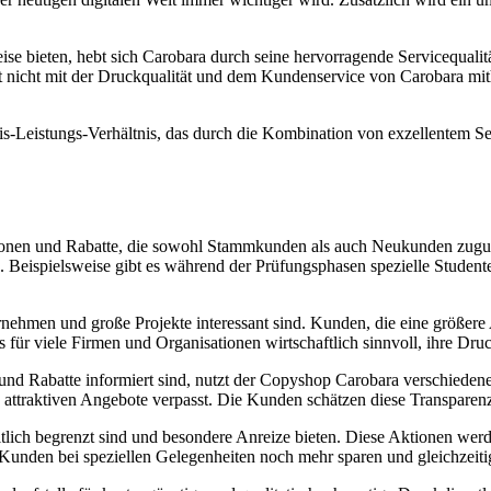
eise bieten, hebt sich Carobara durch seine hervorragende Servicequal
oft nicht mit der Druckqualität und dem Kundenservice von Carobara mi
-Leistungs-Verhältnis, das durch die Kombination von exzellentem Ser
Aktionen und Rabatte, die sowohl Stammkunden als auch Neukunden zu
n. Beispielsweise gibt es während der Prüfungsphasen spezielle Student
ernehmen und große Projekte interessant sind. Kunden, die eine größer
es für viele Firmen und Organisationen wirtschaftlich sinnvoll, ihre D
n und Rabatte informiert sind, nutzt der Copyshop Carobara verschied
attraktiven Angebote verpasst. Die Kunden schätzen diese Transparenz 
itlich begrenzt sind und besondere Anreize bieten. Diese Aktionen wer
n Kunden bei speziellen Gelegenheiten noch mehr sparen und gleichzei