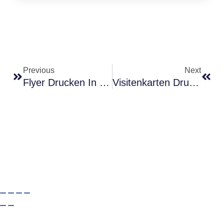
Previous
Next
Flyer Drucken In Deutschland: Warum Berlin Die Beste Wahl Ist
Visitenkarten Drucken Bei Carobara In Deutschland: Warum Berlin Die Beste Wahl Ist