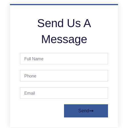
Send Us A
Message
Send