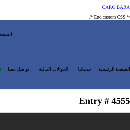
CARO BARA
/* End custom CSS */
الصفحة
الصفحة الرئيسية
خدماتنا
الحوالات المالية
تواصل معنا
Entry # 4555