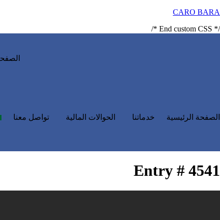
CARO BARA
/* End custom CSS */
الصفحة
الصفحة الرئيسية
خدماتنا
الحوالات المالية
تواصل معنا
Entry # 4541